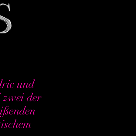
dric und
l zwei der
eißenden
tischem